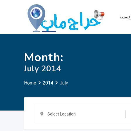
Skip
to
ئيسية
content
Month:
July 2014
Home
2014
July
Select Location