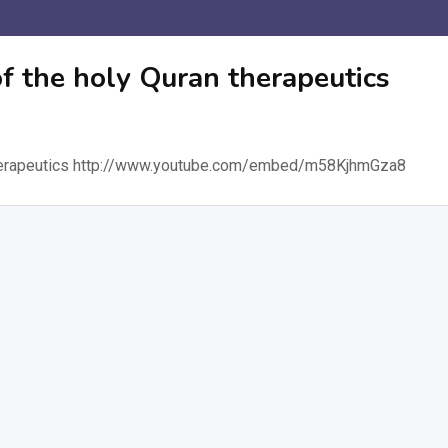
فلم معجزة الشفاء e holy Quran therapeutics
فلم معجزة الشفاء peutics http://www.youtube.com/embed/m58KjhmGza8