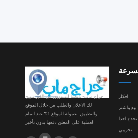
بسرعة
افكار
حراج ماب- منصة للتسويق عن الغير تتبيح
لك الاعلان والطلب من خلال الموقع
بيع واشتر
والتطبيق- عمولة الموقع 1% عند اتمام
تخدع احدا
العملية على المعلن دفعها بدون تأخير
تجريبي