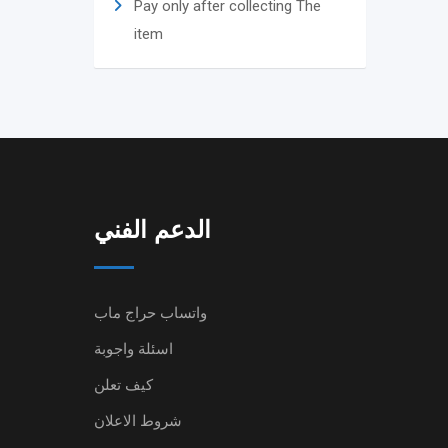
Pay only after collecting The
item
الدعم الفني
واتساب حراج ماب
اسئلة واجوبة
كيف تعلن
شروط الاعلان