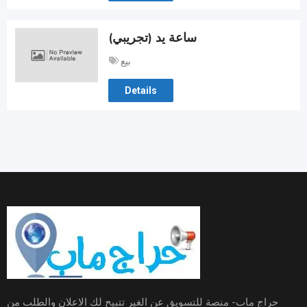
ساعة يد (تجريبي)
بيع
Details
حراج ماب- منصة للتسويق عن الغير تتبيح لك الاعلان والطلب من