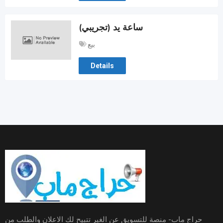
ساعة يد (تجريبي)
بيع
Details
حراج ماب- منصة للتسويق عن الغير تتبيح لك الاعلان والطلب من